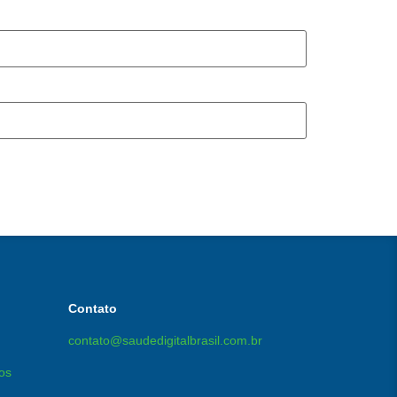
Contato
contato@saudedigitalbrasil.com.br
os