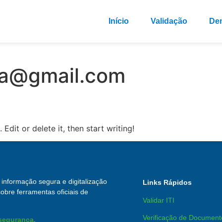
Início
Validação
De
crativos para orientar pacientes, profissionais e empresas sobre 
ta@gmail.com
Edit or delete it, then start writing!
informação segura e digitalização
Links Rápidos
obre ferramentas oficiais de
Validar ITI
Verificação de Document
 segurança.