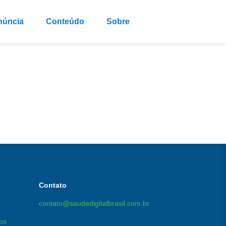
núncia
Conteúdo
Sobre
falsificação de documentos.
Contato
contato@saudedigitalbrasil.com.br
os